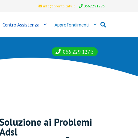
info@prontoitaly.it
0662291275
Centro Assistenza
Approfondimenti
066 229 127 5
Soluzione ai Problemi
Adsl