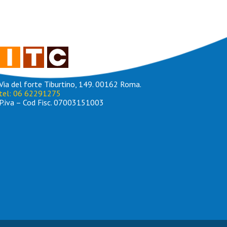
Via del forte Tiburtino, 149. 00162 Roma.
tel: 06 62291275
P.iva – Cod Fisc. 07003151003