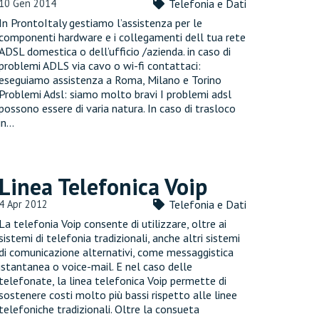
10 Gen 2014
Telefonia e Dati
In ProntoItaly gestiamo l’assistenza per le
componenti hardware e i collegamenti dell tua rete
ADSL domestica o dell’ufficio /azienda. in caso di
problemi ADLS via cavo o wi-fi contattaci:
eseguiamo assistenza a Roma, Milano e Torino
Problemi Adsl: siamo molto bravi I problemi adsl
possono essere di varia natura. In caso di trasloco
in…
Linea Telefonica Voip
4 Apr 2012
Telefonia e Dati
La telefonia Voip consente di utilizzare, oltre ai
sistemi di telefonia tradizionali, anche altri sistemi
di comunicazione alternativi, come messaggistica
istantanea o voice-mail. E nel caso delle
telefonate, la linea telefonica Voip permette di
sostenere costi molto più bassi rispetto alle linee
telefoniche tradizionali. Oltre la consueta