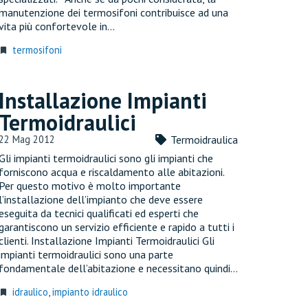
manutenzione dei termosifoni contribuisce ad una
vita più confortevole in…
termosifoni
urned_in
Installazione Impianti
Termoidraulici
22 Mag 2012
Termoidraulica
Gli impianti termoidraulici sono gli impianti che
forniscono acqua e riscaldamento alle abitazioni.
Per questo motivo è molto importante
l’installazione dell’impianto che deve essere
eseguita da tecnici qualificati ed esperti che
garantiscono un servizio efficiente e rapido a tutti i
clienti. Installazione Impianti Termoidraulici Gli
impianti termoidraulici sono una parte
fondamentale dell’abitazione e necessitano quindi…
idraulico
,
impianto idraulico
urned_in