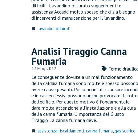
difficili Lavandino otturato suggerimenti e
assistenza Accade molto spesso che ci sia bisogno
di interventi di manutenzione per il lavandino…
lavandini otturati
turned_in
Analisi Tiraggio Canna
Fumaria
17 Mag 2012
Termoidraulic
Le conseguenze dovute a un mal funzionamento
della caldaia fumaria sono molte e spesso posson
avere cause pesanti. Possono infatti causare incend
e in casi eccessivi possono anche provocare il crollo
dell’edificio. Per questo motivo è fondamentale
dare molta attenzione all’installazione e alla cura
della canna fumaria. L’Importanza del Giusto
Tiraggio La canna fumaria deve…
assistenza riscaldamenti
,
canna fumaria
,
gas scarico
turned_in