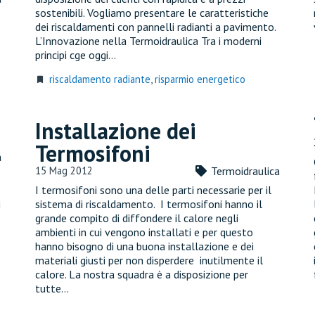
sostenibili. Vogliamo presentare le caratteristiche
dei riscaldamenti con pannelli radianti a pavimento.
L’Innovazione nella Termoidraulica Tra i moderni
t
principi cge oggi…
riscaldamento radiante
,
risparmio energetico
turned_in
Installazione dei
Termosifoni
a
15 Mag 2012
Termoidraulica
o
I termosifoni sono una delle parti necessarie per il
i
sistema di riscaldamento. I termosifoni hanno il
grande compito di diffondere il calore negli
ambienti in cui vengono installati e per questo
hanno bisogno di una buona installazione e dei
materiali giusti per non disperdere inutilmente il
calore. La nostra squadra è a disposizione per
tutte…
t