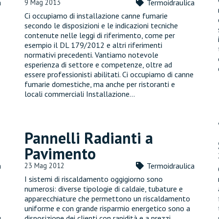
a
9 Mag 2013
Termoidraulica
Ci occupiamo di installazione canne fumarie
secondo le disposizioni e le indicazioni tecniche
contenute nelle leggi di riferimento, come per
esempio il DL 179/2012 e altri riferimenti
normativi precedenti. Vantiamo notevole
esperienza di settore e competenze, oltre ad
essere professionisti abilitati. Ci occupiamo di canne
fumarie domestiche, ma anche per ristoranti e
locali commerciali Installazione…
Pannelli Radianti a
Pavimento
a
23 Mag 2012
Termoidraulica
I sistemi di riscaldamento oggigiorno sono
numerosi: diverse tipologie di caldaie, tubature e
apparecchiature che permettono un riscaldamento
uniforme e con grande risparmio energetico sono a
ù
disposizione dei clienti con rapidità e a prezzi