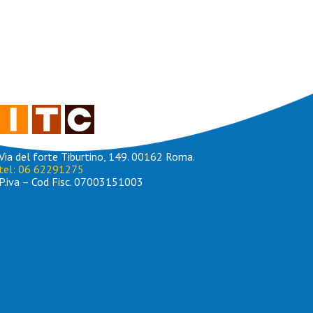
Via del forte Tiburtino, 149. 00162 Roma.
tel: 06 62291275
P.iva – Cod Fisc. 07003151003