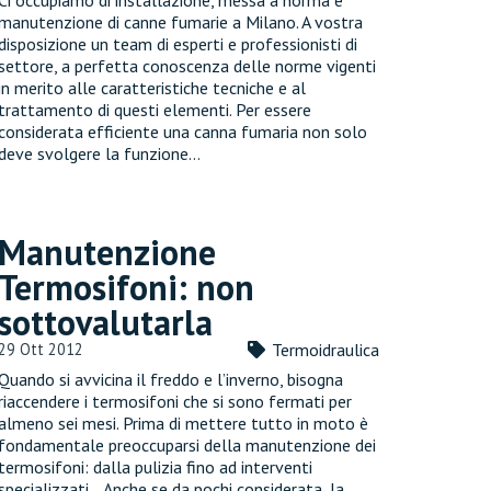
Ci occupiamo di installazione, messa a norma e
manutenzione di canne fumarie a Milano. A vostra
disposizione un team di esperti e professionisti di
settore, a perfetta conoscenza delle norme vigenti
in merito alle caratteristiche tecniche e al
trattamento di questi elementi. Per essere
considerata efficiente una canna fumaria non solo
deve svolgere la funzione…
Manutenzione
Termosifoni: non
sottovalutarla
29 Ott 2012
Termoidraulica
Quando si avvicina il freddo e l’inverno, bisogna
riaccendere i termosifoni che si sono fermati per
almeno sei mesi. Prima di mettere tutto in moto è
fondamentale preoccuparsi della manutenzione dei
termosifoni: dalla pulizia fino ad interventi
specializzati. Anche se da pochi considerata, la